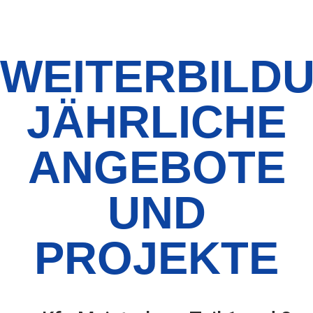
WEITERBILDU
ÄHRLICHE A
NGEBOTE U
ND P
ROJEKTE