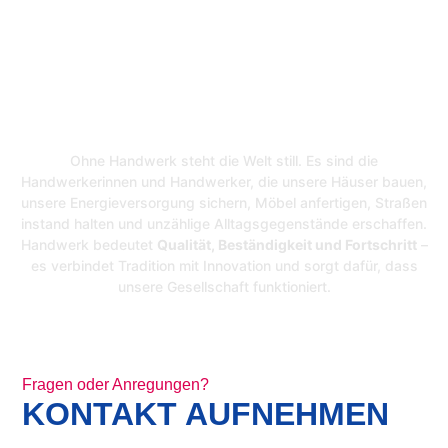
UNSERER
ZUKUNFT.
Ohne Handwerk steht die Welt still. Es sind die
Handwerkerinnen und Handwerker, die unsere Häuser bauen,
unsere Energieversorgung sichern, Möbel anfertigen, Straßen
instand halten und unzählige Alltagsgegenstände erschaffen.
Handwerk bedeutet
Qualität, Beständigkeit und Fortschritt
–
es verbindet Tradition mit Innovation und sorgt dafür, dass
unsere Gesellschaft funktioniert.
Fragen oder Anregungen?
KONTAKT AUFNEHMEN